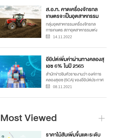
ส.อ.ท. คาดเครื่องจักรกล
เกษตรจะเป็นอุตสาหกรรม
ดาวเด่นในอนาคต
กลุ่มอุตสาหกรรมเครื่องจักรกล
การเกษตร สภาอุตสาหกรรมแห่ง
ประเทศไทย (ส.อ.ท.) เปิดเผยว่า การ
14.11.2022
จำหน่ายเครื่องจักรกลการเกษตรของ
ไทยในปัจจุบันเติบโตต่อเนื่อง ทั้งตลาด
ในประเทศและต่างประเทศ แม้ผู้ประกอบ
อียิปต์เพิ่มค่าผ่านทางคลองสุ
การกว่า 95% จะเป็น SMEs และส่วน...
เอซ 6% ในปี 2565
สำนักข่าวชินหัวรายงานว่า องค์การ
คลองสุเอซ (SCA) ของอียิปต์ประกาศ
ว่า ตั้งแต่เดือน ก.พ. 2565 จะเรียกเก็บ
08.11.2021
ค่าผ่านทางเรือเดินทะเลที่่สัญจรผ่าน
คลองสุเอช (เส้นทางที่ช่วยให้เรือเดิน
ทางระหว่างยุโรปกับเอเชียใต้ได้โดยไม่
ต้องอ้อมไปท...
Most Viewed
ราคาไม้สับเพิ่มขึ้นแตะระดับ