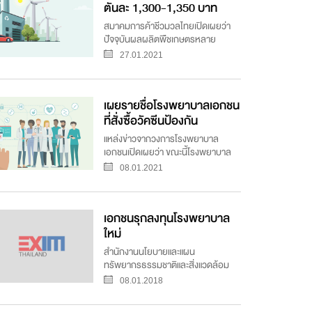
ตันละ 1,300-1,350 บาท
สูงสุดในรอบ 10 ปี
สมาคมการค้าชีวมวลไทยเปิดเผยว่า
ปัจจุบันผลผลิตพืชเกษตรหลาย
ประเภท อาทิ อ้อย ลดลงมาก ปริมาณ
27.01.2021
วัสดุเหลือใช้ที่นำมาผลิตเป็นเชื้อเพลิง
ชีวมวลจึงลดลงตามไปด้วย ส่งผลให้
ความต้องการไม้สับ (Wood Chips) ที่
เผยรายชื่อโรงพยาบาลเอกชน
ผลิตจากไม้ยางพารา ไม้ยูคาลิปต...
ที่สั่งซื้อวัคซีนป้องกัน
COVID-19 จากบริษัทต่าง
แหล่งข่าวจากวงการโรงพยาบาล
ชาติ
เอกชนเปิดเผยว่า ขณะนี้โรงพยาบาล
เอกชนหลายแห่งต้องการสั่งซื้อวัคซีน
08.01.2021
ป้องกัน COVID-19 จากบริษัทผู้
พัฒนาต่างชาติ (ที่นอกเหนือจากของ
AstraZeneca อาทิ Moderna) เพื่อ
เอกชนรุกลงทุนโรงพยาบาล
หวังจะนำวัคซีนดังกล่าวมาให้บริการ
แก่...
ใหม่
สำนักงานนโยบายและแผน
ทรัพยากรธรรมชาติและสิ่งแวดล้อม
(สผ.) เปิดเผยว่า ในช่วงที่ผ่านมามีโรง
08.01.2018
พยาบาลเอกชนหลายแห่งทยอยยื่น
รายงานการวิเคราะห์ผลกระทบสิ่ง