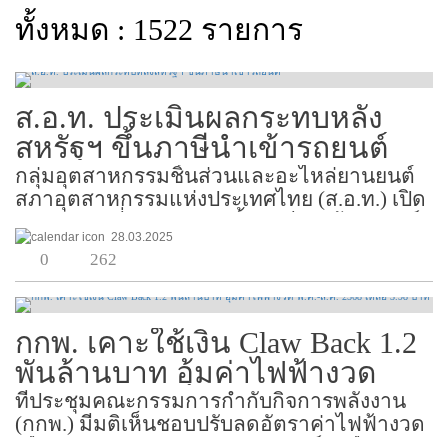
ทั้งหมด : 1522 รายการ
ส.อ.ท. ประเมินผลกระทบหลัง
สหรัฐฯ ขึ้นภาษีนำเข้ารถยนต์
กลุ่มอุตสาหกรรมชิ้นส่วนและอะไหล่ยานยนต์
สภาอุตสาหกรรมแห่งประเทศไทย (ส.อ.ท.) เปิด
เผยว่า การที่สหรัฐฯ ปรับขึ้นภาษีนำเข้ารถยนต์
28.03.2025
25% นั้น ประเทศไทยส่งรถยนต์ไปสหรัฐฯ น้อย
0
262
มาก เพราะตลาดเป็นรถต่างรุ่นกัน โดยไทยส่ง
ออกเฉพาะรถจักรย...
กกพ. เคาะใช้เงิน Claw Back 1.2
พันล้านบาท อุ้มค่าไฟฟ้างวด
พ.ค.-ส.ค. 2568 เหลือ 3.98 บาท
ที่ประชุมคณะกรรมการกำกับกิจการพลังงาน
(กกพ.) มีมติเห็นชอบปรับลดอัตราค่าไฟฟ้างวด
เดือน พ.ค.-ส.ค. 2568 ลง 17 สตางค์ เหลือหน่วย