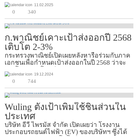
อุตสาหกรรมเหล็ก สภาอุตสาหกรรมแห่ง
11.02.2025
ประเทศไทย (ส.อ.ท.) มองว่าในระยะสั้นจะ
0
340
กระทบกับการส่งออกเหล็กของไทยไม่มากนัก
เนื่องจากในแต่ละปีไทยส่งออกเห...
ก.พาณิชย์เคาะเป้าส่งออกปี 2568
เติบโต 2-3%
กระทรวงพาณิชย์เปิดเผยหลังหารือร่วมกับภาค
เอกชนเพื่อกำหนดเป้าส่งออกในปี 2568 ว่าจะ
เติบโต 2-3% โดยมีมูลค่าระหว่าง 3.05-3.08
19.12.2024
แสนล้านดอลลาร์สหรัฐ ต่อเนื่องจากปี 2567 ที่
0
744
คาดว่าขยายตัว 5% จากเป้าที่ตั้งไว้ที่ 1-2% หรือ
คิดเป็นมู...
Wuling ตั้งเป้าเพิ่มใช้ชิ้นส่วนใน
ประเทศ
บริษัท อีวี ไพรมัส จำกัด เปิดเผยว่า โรงงาน
ประกอบรถยนต์ไฟฟ้า (EV) ของบริษัทฯ ซึ่งได้