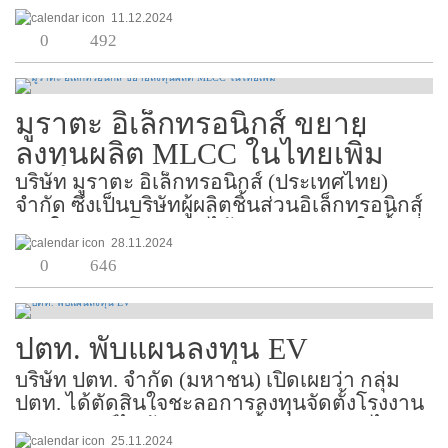
รับการสนับสนุนเทคโนโลยีจาก Wuling ตั้งอยู่
11.12.2024
ในนิคมอุตสาหกรรมแหลมฉบัง ด้วยเงินลงทุน
0
492
200 ล้านบาท มีกำลังการประกอบสูงสุดปีละ
10,000 คัน มีแผนผ...
มูราตะ อิเล็กทรอนิกส์ ขยาย
ลงทุนผลิต MLCC ในไทยเพิ่ม
บริษัท มูราตะ อิเล็กทรอนิกส์ (ประเทศไทย)
จำกัด ซึ่งเป็นบริษัทผู้ผลิตชิ้นส่วนอิเล็กทรอนิกส์
รายใหญ่ของโลก และได้ดำเนินกิจการในพื้นที่
28.11.2024
นิคมอุตสาหกรรมเวิลด์ลำพูน ต.มะเขือแจ้
0
646
อ.เมือง จ.ลำพูน มีแผนจะขยายการลงทุน
โรงงานผลิตตัวเก็...
ปตท. พับแผนลงทุน EV
บริษัท ปตท. จำกัด (มหาชน) เปิดเผยว่า กลุ่ม
ปตท. ได้ตัดสินใจชะลอการลงทุนจัดตั้งโรงงาน
ผลิตรถยนต์ไฟฟ้า (EV) บนพื้นที่กว่า 350 ไร่
25.11.2024