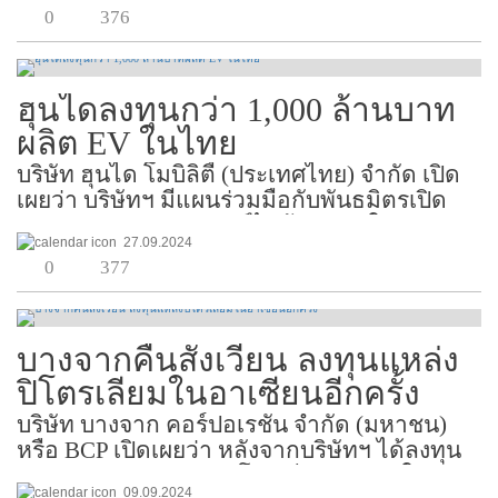
มูลค่าลงทุนกว่า 1,000 ล้านดอลลาร์สหรัฐ ใน
0
376
เขตพัฒนาพิเศษภาคตะวันออก (EEC) ซึ่ง
เป็นการร่วมทุนกับ...
ฮุนไดลงทุนกว่า 1,000 ล้านบาท
ผลิต EV ในไทย
บริษัท ฮุนได โมบิลิตี้ (ประเทศไทย) จำกัด เปิด
เผยว่า บริษัทฯ มีแผนร่วมมือกับพันธมิตรเปิด
สายการประกอบรถยนต์ไฟฟ้า (EV) ใน
27.09.2024
ประเทศไทยในปี 2569 ด้วยกำลังการผลิตปีละ
0
377
5,000 คัน รองรับตลาดในประเทศ มูลค่าการ
ลงทุนกว่า 1,000 ล้านบาท ...
บางจากคืนสังเวียน ลงทุนแหล่ง
ปิโตรเลียมในอาเซียนอีกครั้ง
บริษัท บางจาก คอร์ปอเรชั่น จำกัด (มหาชน)
หรือ BCP เปิดเผยว่า หลังจากบริษัทฯ ได้ลงทุน
ธุรกิจสำรวจและผลิตปิโตรเลียม (E&P) ใน
09.09.2024