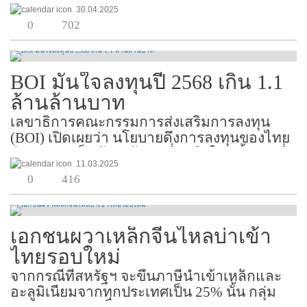
30.04.2025
ละ 3.98 บาท จากมติ กกพ. วันที่ 26 มี.ค. 2568 ที่
0
702
มีการตรึงค่าไฟฟ้าไว้ที่หน่วยละ 4.15 บาท โดย
เป็นกา...
BOI มั่นใจลงทุนปี 2568 เกิน 1.1
ล้านล้านบาท
เลขาธิการคณะกรรมการส่งเสริมการลงทุน
(BOI) เปิดเผยว่า นโยบายดึงการลงทุนของไทย
ปี 2568 จำเป็นต้องสร้างเครื่องมือใหม่ขึ้นมาเพื่อ
11.03.2025
ดึงเงินลงทุนจากต่างประเทศเข้ามาให้ได้ โดย
0
416
เฉพาะในอุตสาหกรรมยุทธศาสตร์ของโลก อาทิ
อิเล็กทรอนิกส์ แ...
เอกชนผวาเหล็กจีนไหลบ่าเข้า
ไทยรอบใหม่
จากกรณีที่สหรัฐฯ จะขึ้นภาษีนำเข้าเหล็กและ
อะลูมิเนียมจากทุกประเทศเป็น 25% นั้น กลุ่ม