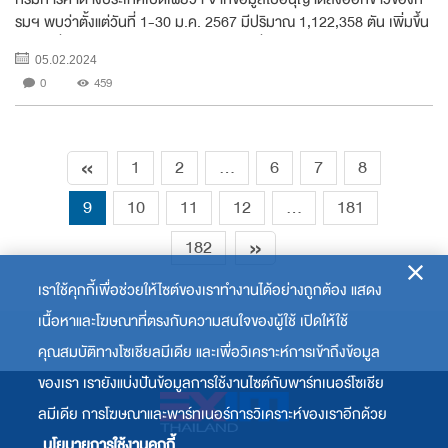
รมฯ พบว่าตั้งแต่วันที่ 1-30 ม.ค. 2567 มีปริมาณ 1,122,358 ตัน เพิ่มขึ้น
44% เมื่อเทียบกับช่วงเดียวกันของปีก่อน ที่มีปริมาณการขออนุญาตส่ง
05.02.2024
ออกข้าว 779,654 ตัน อย่า...
0
459
«
1
2
...
6
7
8
9
10
11
12
...
181
»
182
เราใช้คุกกี้เพื่อช่วยให้ไซต์ของเราทำงานได้อย่างถูกต้อง แสดง
เนื้อหาและโฆษณาที่ตรงกับความสนใจของผู้ใช้ เปิดให้ใช้
คุณสมบัติทางโซเชียลมีเดีย และเพื่อวิเคราะห์การเข้าถึงข้อมูล
ของเรา เรายังแบ่งปันข้อมูลการใช้งานไซต์กับพาร์ทเนอร์โซเชีย
ลมีเดีย การโฆษณาและพาร์ทเนอร์การวิเคราะห์ของเราอีกด้วย
นโยบายการใช้งานคุกกี้