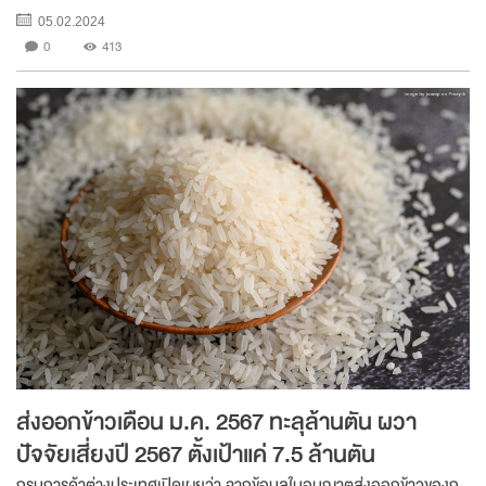
ในรอบ 14 ปี ขณะที่ดัชนีราคาของ GDP (GDP Deflator) หดตัวต่อเนื่อง
05.02.2024
เป็นไตรมาสที่ 3 ซึ่ง...
0
413
ส่งออกข้าวเดือน ม.ค. 2567 ทะลุล้านตัน ผวา
ปัจจัยเสี่ยงปี 2567 ตั้งเป้าแค่ 7.5 ล้านตัน
กรมการค้าต่างประเทศเปิดเผยว่า จากข้อมูลใบอนุญาตส่งออกข้าวของก