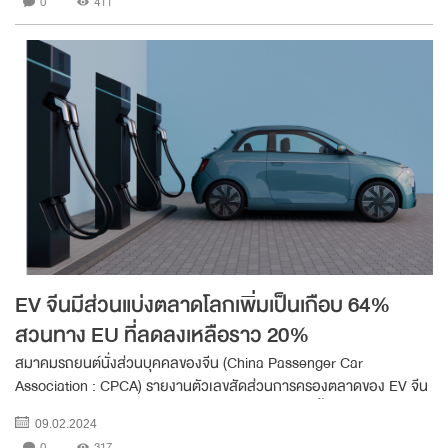
0
411
EV จีนมีส่วนแบ่งตลาดโลกเพิ่มเป็นเกือบ 64%
สวนทาง EU ที่ลดลงเหลือราว 20%
สมาคมรถยนต์นั่งส่วนบุคคลของจีน (China Passenger Car
Association : CPCA) รายงานตัวเลขสัดส่วนการครองตลาดของ EV จีน
ณ เดือน ธ.ค. 2566 ว่ามีสัดส่วนมากถึง 63.5% ของทั้งโลก หลังจากมี
09.02.2024
สัดส่วน 57.4% ในไตรมาส 1/2566 และเพิ่มขึ้นอย...
0
317