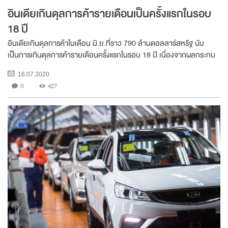
อินเดียเกินดุลการค้ารายเดือนเป็นครั้งแรกในรอบ
18 ปี
อินเดียเกินดุลการค้าในเดือน มิ.ย.ที่ราว 790 ล้านดอลลาร์สหรัฐ นับ
เป็นการเกินดุลการค้ารายเดือนครั้งแรกในรอบ 18 ปี เนื่องจากผลกระทบ
จากวิกฤต COVID-19 ประกอบกับความขัดแย้งทางการเมืองระหว่างจีน
16.07.2020
และอินเดีย ทำให้การนำเข้าของอินเด...
0
427