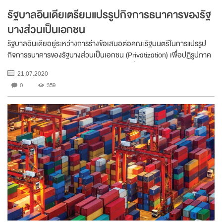
รัฐบาลอินเดียเตรียมแปรรูปกิจการธนาคารของรัฐ
บางส่วนเป็นเอกชน
รัฐบาลอินเดียอยู่ระหว่างการร่างข้อเสนอต่อคณะรัฐมนตรีในการแปรรูป
กิจการธนาคารของรัฐบางส่วนเป็นเอกชน (Privatization) เพื่อปฏิรูปภาค
ธนาคารและช่วยระดมทุนมากระตุ้นเศรษฐกิจที่ได้รับผลกระทบจากวิกฤต
21.07.2020
COVID-19 โดยเบื้องต้นมีแผนที่จ...
0
359