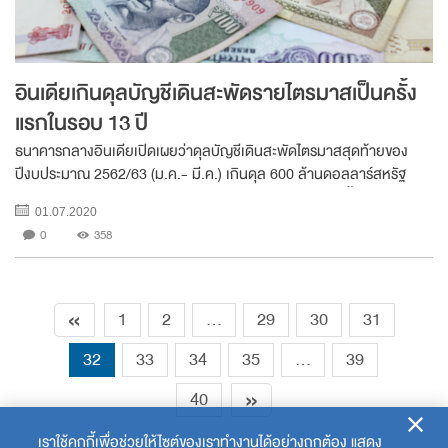
อินเดียเกินดุลบัญชีเดินสะพัดรายไตรมาสเป็นครั้ง
แรกในรอบ 13 ปี
ธนาคารกลางอินเดียเปิดเผยว่าดุลบัญชีเดินสะพัดไตรมาสสุดท้ายของ
ปีงบประมาณ 2562/63 (ม.ค.- มี.ค.) เกินดุล 600 ล้านดอลลาร์สหรัฐ
หรือราว 0.1% ของ GDP นับเป็นการเกินดุลรายไตรมาสครั้งแรกในรอบ
01.07.2020
13 ปี เนื่องจากอินเดียขาดดุลการค้าลดล...
0
358
«
1
2
...
29
30
31
32
33
34
35
...
39
»
40
เราใช้คุกกี้เพื่อช่วยให้ไซต์ของเราทำงานได้อย่างถูกต้อง แสดง