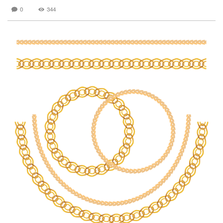
ภาคธนาคารในอินเดีย เพิ่มขึ้นจา...
0
344